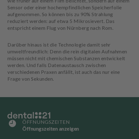
wie früher auf einem Film belichtet, sondern auf einem
u
Sensor oder einer hochempfindlichen Speicherfolie
s
aufgenommen. So können bis zu 90% Strahlung
s
reduziert werden: auf etwa 5 Mikrosievert. Das
t
entspricht einem Flug von Nürnberg nach Rom.
a
t
t
Darüber hinaus ist die Technologie damit sehr
u
umweltfreundlich: Denn die rein digitalen Aufnahmen
n
müssen nicht mit chemischen Substanzen entwickelt
g
werden. Und falls Datenaustausch zwischen
verschiedenen Praxen anfällt, ist auch das nur eine
Frage von Sekunden.
ÖFFNUNGSZEITEN
Öffnungszeiten anzeigen