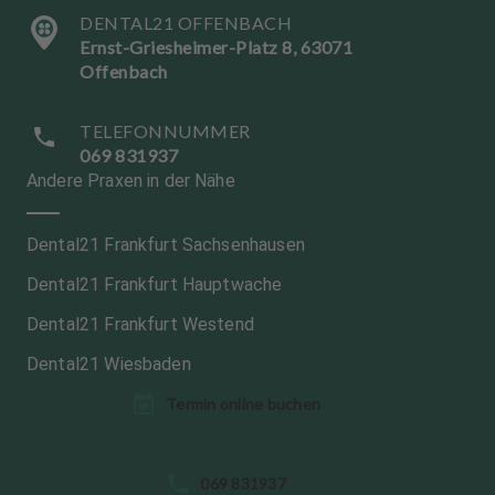
DENTAL21 OFFENBACH
Ernst-Griesheimer-Platz 8, 63071
Offenbach
TELEFONNUMMER
069 831937
Andere Praxen in der Nähe
Dental21 Frankfurt Sachsenhausen
Dental21 Frankfurt Hauptwache
Dental21 Frankfurt Westend
Dental21 Wiesbaden
Termin online buchen
S
069 831937