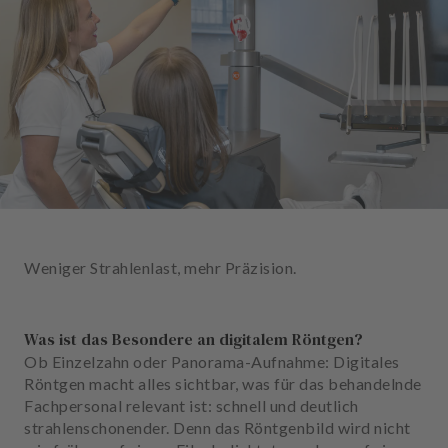
n
d
l
u
n
g
e
n
T
e
a
Weniger Strahlenlast, mehr Präzision.
m
J
Was ist das Besondere an digitalem Röntgen?
o
Ob Einzelzahn oder Panorama-Aufnahme: Digitales
b
Röntgen macht alles sichtbar, was für das behandelnde
s
Fachpersonal relevant ist: schnell und deutlich
strahlenschonender. Denn das Röntgenbild wird nicht
A