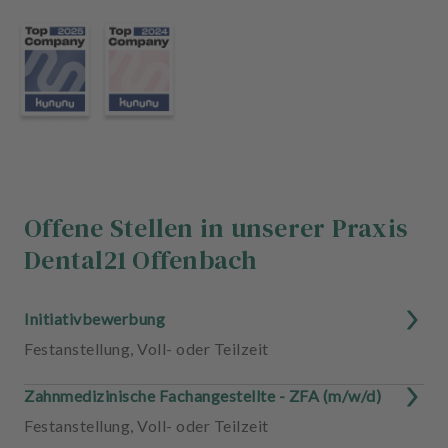
u
s
s
t
a
t
t
u
n
g
Offene Stellen in unserer Praxis
Dental21 Offenbach
Initiativbewerbung
Festanstellung
,
Voll- oder Teilzeit
Zahnmedizinische Fachangestellte - ZFA (m/w/d)
Festanstellung
,
Voll- oder Teilzeit