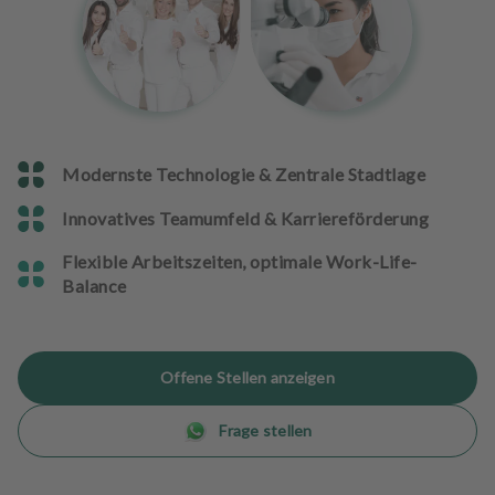
n
d
l
u
n
g
e
Modernste Technologie & Zentrale Stadtlage
n
Innovatives Teamumfeld & Karriereförderung
T
e
Flexible Arbeitszeiten, optimale Work-Life-
a
Balance
m
J
Offene Stellen anzeigen
o
b
s
Frage stellen
A