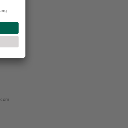
ie oben)
1.com