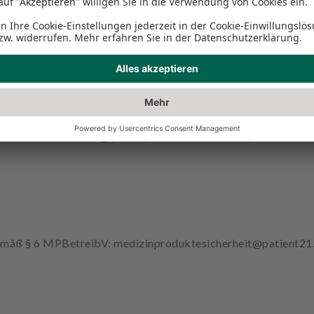
 Frankfurt
 Main
§ 27a UStG:
2 Medienstaatsvertrag (MStV): Nicolas Hantzsch (Anschrift w
gemäß § 6 MPBetreibV: medizinproduktesicherheit@patient2