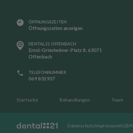
ÖFFNUNGSZEITEN
Öffnungszeiten anzeigen
DENTAL21 OFFENBACH
Ernst-Griesheimer-Platz 8, 63071
S
Offenbach
p
r
a
TELEFONNUMMER
c
069 831937
h
e
Startseite
Behandlungen
Team
T
er
mi
Datenschutz
Impressum
AGB
P
n