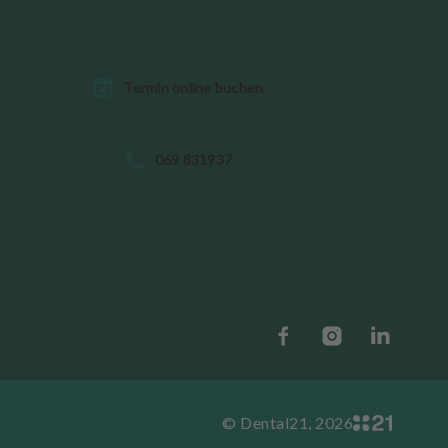
Termin online buchen
069 831937
© Dental21, 2026