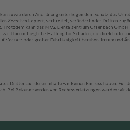
afiken sowie deren Anordnung unterliegen dem Schutz des Urhe
llen Zwecken kopiert, verbreitet, verändert oder Dritten zu
t. Trotzdem kann das MVZ Dentalzentrum Offenbach GmbH für
s wird hiermit jegliche Haftung für Schäden, die direkt oder 
 auf Vorsatz oder grober Fahrlässigkeit beruhen. Irrtum und Ä
s Dritter, auf deren Inhalte wir keinen Einfluss haben. Für die
lich. Bei Bekanntwerden von Rechtsverletzungen werden wir d