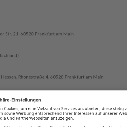
er Str. 21, 60528 Frankfurt am Main
tschland)
Hessen, Rhonestraße 4, 60528 Frankfurt am Main
ekammer Hessen