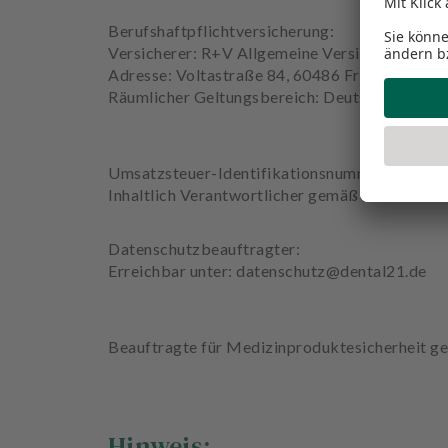
Berufshaftpflichtversicherung:
Versicherer: R+V Allgemeine Versicherung AG
Adresse: Voltastraße 84, 60486 Frankfurt am
Räumlicher Geltungsbereich: Deutschland
Umsatzsteuer-Identifikationsnummer gemäß 
Inhaltlich Verantwortlicher gemäß § 18 Abs. 
Datenschutzbeauftragter:
Erreichbar unter: datenschutz@dental21.de
Beauftragte für Medizinproduktesicherheit 
Hinweis: