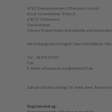
e
MVZ Dentalzentrum Offenbach GmbH
h
Ernst-Griesheimer-Platz 8
a
63071 Offenbach
n
Deutschland
d
Unsere Praxen habe individuelle und besondere
l
u
n
Vertretungsberechtigter Geschäftsführer: Ni
g
e
Tel .: 069 831937
n
Fax:
E-Mail: offenbach-ost@dental21.de
T
e
a
m
Zahnärztliche Leitung: Dr. med. dent. Mareike 
J
o
Registereintrag:
b
Registergericht: Offenbach am Main